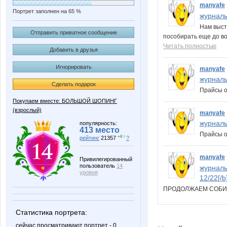
manyafe
Портрет заполнен на 65 %
журналы
Нам выста
Отправить приватное сообщение
пособирать еще до во
Читать полностью
Добавить в друзья
Игнорировать
manyafe
журналы
Сделать подарок
Прайсы о
Покупаем вместе: БОЛЬШОЙ ШОПИНГ
(взрослый)
manyafe
журналы
популярность:
413 место
Прайсы о
+6 ↑
рейтинг
21357
?
manyafe
Привилегированный
пользователь
14
журналы
уровня
12/22[/b
ПРОДОЛЖАЕМ СОБ
Статистика портрета:
сейчас просматривают портрет - 0