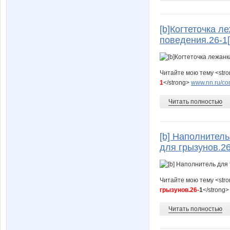
[b]Когтеточка л
поведения.26-1[
Читайте мою тему <str
1
</strong>
www.nn.ru/com
Читать полностью
[b] Наполнитель
для грызунов.26
Читайте мою тему <str
грызунов.26-
1
</strong
Читать полностью