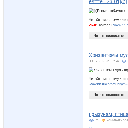
es*t*el. 26-01[/b]
Читайте мою тему <str
26-01
</strong>
www.nn.r
Читать полностью
Хризантемы мул
09.12.2025 в 17:54
Читайте мою тему <str
www.nn.ru/community/pv/
Читать полностью
Грызунам, птица
75
комментиров