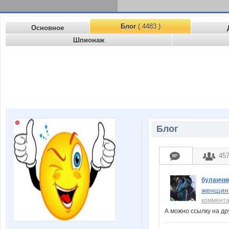
Блог
( 4483 )
Основное
Шпионаж
Блог
45
буланчи
женщин 
коммент
А можно ссылку на д