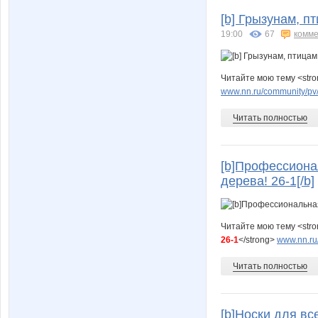
[b] Грызунам, п
19:00
67
комме
Читайте мою тему <str
www.nn.ru/community/pv/
Читать полностью
[b]Профессионал
дерева! 26-1[/b]
Читайте мою тему <str
26-1
</strong>
www.nn.ru
Читать полностью
[b]Носки для вс