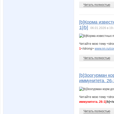
Читать полностью
[b]Корма извест
1[/b]
06.01.2026 в 19
Читайте мою тему <str
1
</strong>
www.nn.ru/com
Читать полностью
[b]Зоогурман к
иммунитета. 26-1
Читайте мою тему <str
иммунитета. 26-1[
/b]</
Читать полностью