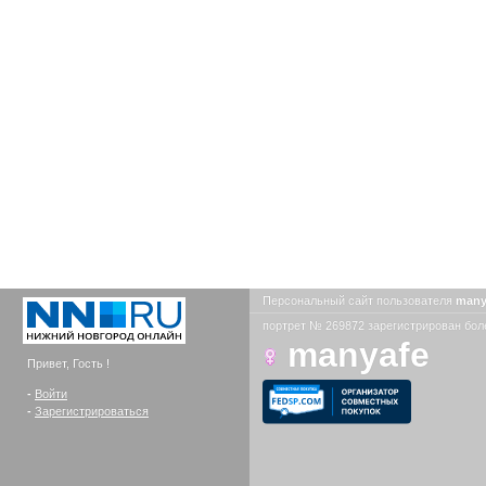
Персональный сайт пользователя
many
портрет № 269872 зарегистрирован боле
manyafe
Привет, Гость !
-
Войти
-
Зарегистрироваться