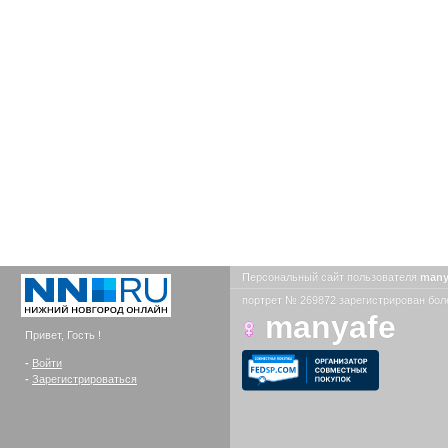
Персональный сайт пользователя
many
портрет № 269872 зарегистрирован боле
manyafe
Привет, Гость !
-
Войти
-
Зарегистрироваться