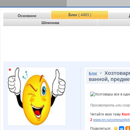
Блог
( 4483 )
Основное
Шпионаж
Хозтовары
>
Блог
ванной, предме
Просмотреть или сохр
Читайте мою тему
Хозт
2
www.nn.ru/community/pv
Поделиться: