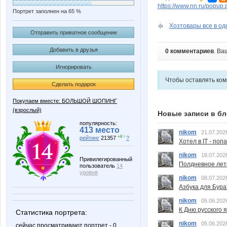
https://www.nn.ru/pop
Портрет заполнен на 65 %
Хозтовары все в одн
Отправить приватное сообщение
Добавить в друзья
0 комментариев
. Ва
Игнорировать
Чтобы оставлять ко
Сделать подарок
Покупаем вместе: БОЛЬШОЙ ШОПИНГ
(взрослый)
Новые записи в бл
популярность:
413 место
nikom
21.07.202
+6 ↑
рейтинг
21357
?
Хотел в IT - поп
nikom
18.07.202
Привилегированный
Полдневное лет
пользователь
14
уровня
nikom
08.07.202
Азбука для Бура
nikom
05.06.202
К Дню русского 
Статистика портрета:
nikom
05.06.202
сейчас просматривают портрет - 0