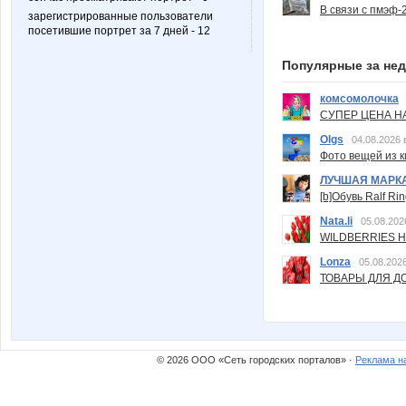
В связи с пмэф-
зарегистрированные пользователи
посетившие портрет за 7 дней - 12
Популярные за не
комсомолочка
СУПЕР ЦЕНА Н
Olgs
04.08.2026 
Фото вещей из ки
ЛУЧШАЯ МАРК
[b]Обувь Ralf Ri
Nata.li
05.08.202
WILDBERRIES Н
Lonza
05.08.2026
ТОВАРЫ ДЛЯ ДО
© 2026 ООО «Сеть городских порталов» ·
Реклама н