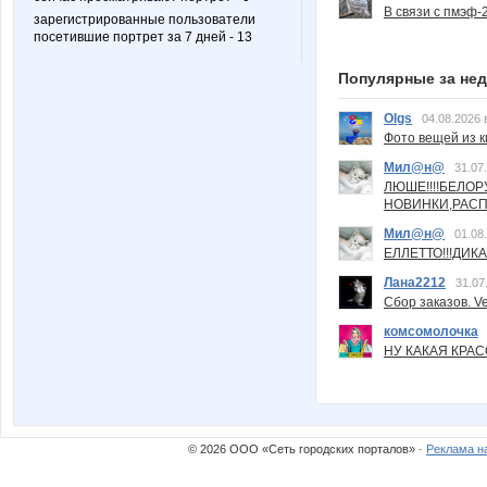
В связи с пмэф-
зарегистрированные пользователи
посетившие портрет за 7 дней - 13
Популярные за не
Olgs
04.08.2026 
Фото вещей из ки
Мил@н@
31.07
ЛЮШЕ!!!!БЕЛО
НОВИНКИ,РАСП
Мил@н@
01.08
ЕЛЛЕТТО!!!ДИК
Лана2212
31.07
Сбор заказов. Ve
комсомолочка
НУ КАКАЯ КРАСОТ
© 2026 ООО «Сеть городских порталов» ·
Реклама н