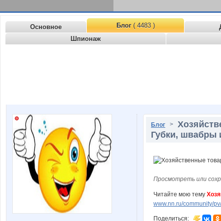
Блог
( 4483 )
Основное
Шпионаж
Хозяйстве
>
Блог
Губки, швабры и
Просмотреть или сохр
Читайте мою тему
Хозя
www.nn.ru/community/pv/
Поделиться: