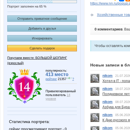
https://www.nn.ru/pop
Портрет заполнен на 65 %
Хозяйственные товар
Отправить приватное сообщение
Добавить в друзья
0 комментариев
. Ва
Игнорировать
Чтобы оставлять ко
Сделать подарок
Покупаем вместе: БОЛЬШОЙ ШОПИНГ
(взрослый)
Новые записи в бл
популярность:
413 место
nikom
21.07.202
+6 ↑
рейтинг
21357
?
Хотел в IT - поп
nikom
18.07.202
Привилегированный
Полдневное лет
пользователь
14
уровня
nikom
08.07.202
Азбука для Бура
nikom
05.06.202
К Дню русского 
Статистика портрета:
nikom
05.06.202
сейчас просматривают портрет - 0