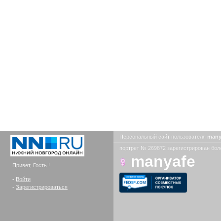
Персональный сайт пользователя
many
портрет № 269872 зарегистрирован боле
manyafe
Привет, Гость !
-
Войти
-
Зарегистрироваться