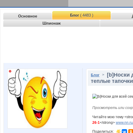
Блог
( 4483 )
Основное
Шпионаж
[b]Носки 
>
Блог
теплые тапочки 
Просмотреть или сохр
Читайте мою тему <str
26-1
</strong>
www.nn.ru/
Поделиться: