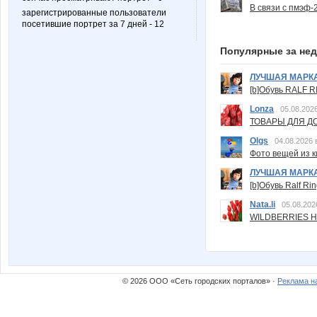
В связи с пмэф-
зарегистрированные пользователи
посетившие портрет за 7 дней - 12
Популярные за не
ЛУЧШАЯ МАРК
[b]Обувь RALF RI
Lonza
05.08.2026
ТОВАРЫ ДЛЯ ДО
Olgs
04.08.2026 
Фото вещей из ки
ЛУЧШАЯ МАРК
[b]Обувь Ralf Ri
Nata.li
05.08.202
WILDBERRIES Н
© 2026 ООО «Сеть городских порталов» ·
Реклама н