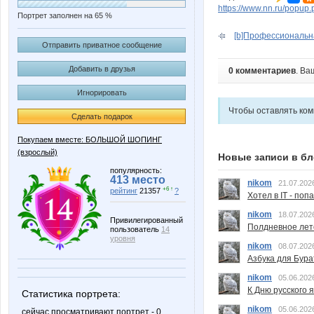
https://www.nn.ru/pop
Портрет заполнен на 65 %
[b]Профессиональная
Отправить приватное сообщение
Добавить в друзья
0 комментариев
. Ва
Игнорировать
Чтобы оставлять ко
Сделать подарок
Покупаем вместе: БОЛЬШОЙ ШОПИНГ
(взрослый)
Новые записи в бл
популярность:
413 место
nikom
21.07.202
+6 ↑
рейтинг
21357
?
Хотел в IT - поп
nikom
18.07.202
Привилегированный
Полдневное лет
пользователь
14
уровня
nikom
08.07.202
Азбука для Бура
nikom
05.06.202
К Дню русского 
Статистика портрета:
nikom
05.06.202
сейчас просматривают портрет - 0