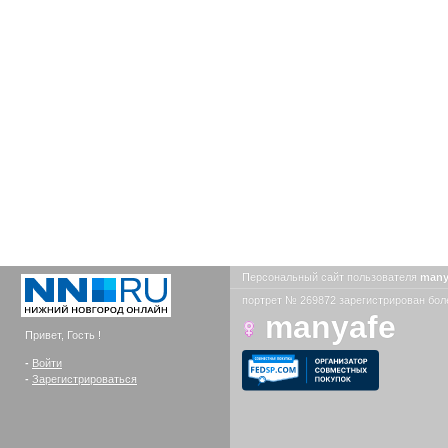
Персональный сайт пользователя
many
портрет № 269872 зарегистрирован боле
manyafe
Привет, Гость !
-
Войти
-
Зарегистрироваться