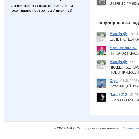
В связи с пмэф-
зарегистрированные пользователи
посетившие портрет за 7 дней - 13
Популярные за не
Мил@н@
01.08
ЕЛЛЕТТО!!!ДИК
комсомолочка
НУ КАКАЯ КРАСОТ
Мил@н@
31.07
ЛЮШЕ!!!!БЕЛО
НОВИНКИ,РАСП
Olgs
04.08.2026 
Фото вещей из ки
Лана2212
31.07
Сбор заказов. Ve
© 2026 ООО «Сеть городских порталов» ·
Реклама н