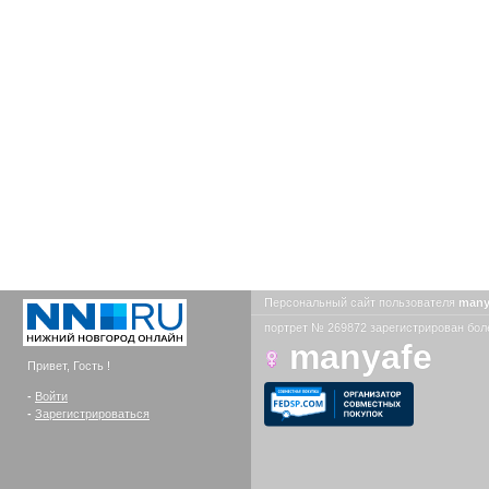
Персональный сайт пользователя
many
портрет № 269872 зарегистрирован боле
manyafe
Привет, Гость !
-
Войти
-
Зарегистрироваться