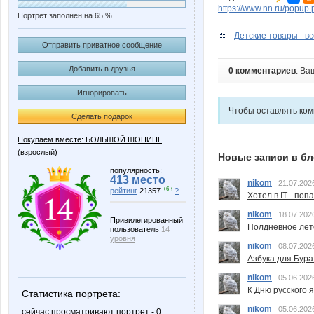
https://www.nn.ru/pop
Портрет заполнен на 65 %
Детские товары - в
Отправить приватное сообщение
Добавить в друзья
0 комментариев
. Ва
Игнорировать
Чтобы оставлять ко
Сделать подарок
Покупаем вместе: БОЛЬШОЙ ШОПИНГ
(взрослый)
Новые записи в бл
популярность:
413 место
nikom
21.07.202
+6 ↑
рейтинг
21357
?
Хотел в IT - поп
nikom
18.07.202
Привилегированный
Полдневное лет
пользователь
14
уровня
nikom
08.07.202
Азбука для Бура
nikom
05.06.202
К Дню русского 
Статистика портрета:
nikom
05.06.202
сейчас просматривают портрет - 0