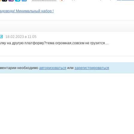
садовода! Минимальный набор !
18.02.2023 в 11:05
ылку на другую платформу?тема огромная,совсем не грузится…
мментарии необходимо
авторизоваться
или
зарегистрироваться