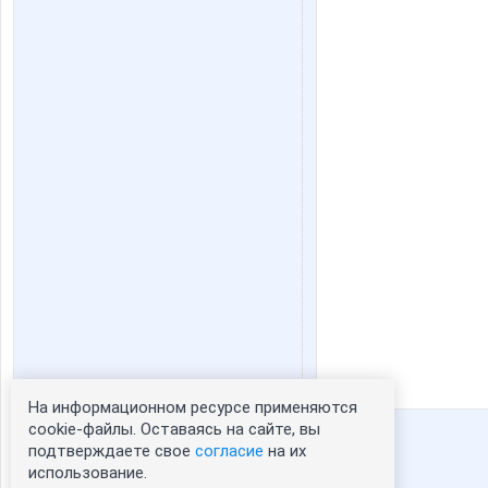
На информационном ресурсе применяются
Статистика портрета:
cookie-файлы. Оставаясь на сайте, вы
подтверждаете свое
согласие
на их
сейчас просматривают портрет - 0
использование.
зарегистрированные пользователи