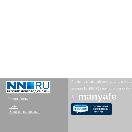
Персональный сайт пользователя
many
портрет № 269872 зарегистрирован боле
manyafe
Привет, Гость !
-
Войти
-
Зарегистрироваться