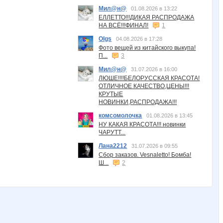
Мил@н@
01.08.2026 в 13:22
ЕЛЛЕТТО!!!ДИКАЯ РАСПРОДАЖА
НА ВСЁ!!!ФИНАЛ!
1
Olgs
04.08.2026 в 17:28
Фото вещей из китайского выкупа!
П...
3
Мил@н@
31.07.2026 в 16:00
ЛЮШЕ!!!!БЕЛОРУССКАЯ КРАСОТА!
ОТЛИЧНОЕ КАЧЕСТВО,ЦЕНЫ!!!
КРУТЫЕ
НОВИНКИ,РАСПРОДАЖА!!!
комсомолочка
01.08.2026 в 13:45
НУ КАКАЯ КРАСОТА!!! новинки
ЧАРУТТ...
Лана2212
31.07.2026 в 09:55
Сбор заказов. Vesnaletto! Бомба!
Ш...
2