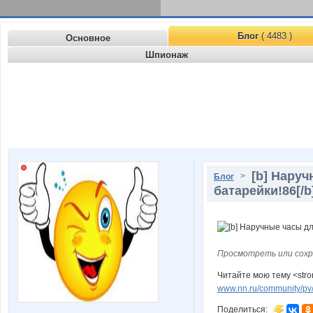
Блог
( 4483 )
Основное
Шпионаж
[b] Нару
>
Блог
батарейки!86[/b
Просмотреть или сохр
Читайте мою тему <str
www.nn.ru/community/pv/m
Поделиться: