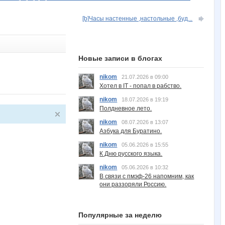
[b]Часы настенные ,настольные ,буд...
Новые записи в блогах
nikom
21.07.2026 в 09:00
Хотел в IT - попал в рабство.
nikom
18.07.2026 в 19:19
Полдневное лето.
nikom
08.07.2026 в 13:07
Азбука для Буратино.
nikom
05.06.2026 в 15:55
К Дню русского языка.
nikom
05.06.2026 в 10:32
В связи с пмэф-26 напомним, как
они раззоряли Россию.
Популярные за неделю