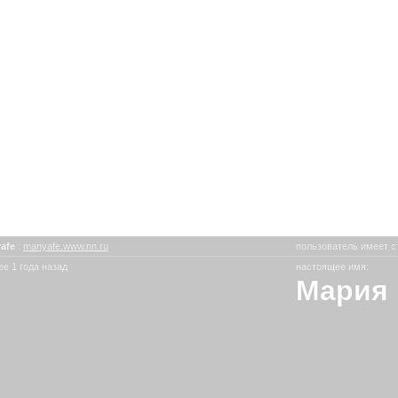
afe
:
manyafe.www.nn.ru
пользователь имеет с
е 1 года назад
настоящее имя:
Мария