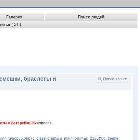
Галерея
Поиск людей
вится
( 31 )
Ремешки, браслеты и
еты и батарейки!86
</strong>
www.nn.ru/popup.php?c=classForum&m=mainForum&s=2380&do=theme