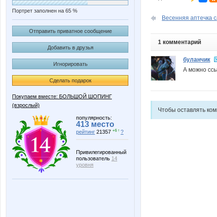
Портрет заполнен на 65 %
Весенняя аптечка 
Отправить приватное сообщение
1 комментарий
Добавить в друзья
буланчик
Игнорировать
А можно сс
Сделать подарок
Покупаем вместе: БОЛЬШОЙ ШОПИНГ
(взрослый)
Чтобы оставлять ко
популярность:
413 место
+6 ↑
рейтинг
21357
?
Привилегированный
пользователь
14
уровня