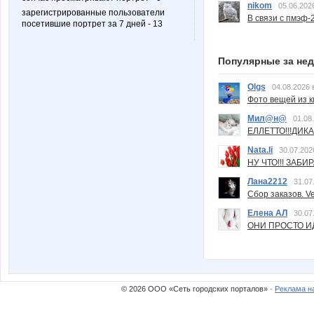
nikom
05.06.202
зарегистрированные пользователи
В связи с пмэф-
посетившие портрет за 7 дней - 13
Популярные за не
Olgs
04.08.2026 
Фото вещей из ки
Мил@н@
01.08
ЕЛЛЕТТО!!!ДИК
Nata.li
30.07.202
НУ ЧТО!!! ЗАБИ
Лана2212
31.07
Сбор заказов. Ve
Елена АЛ
30.07
ОНИ ПРОСТО ИД
© 2026 ООО «Сеть городских порталов» ·
Реклама н