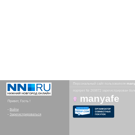
Персональный сайт пользователя
many
портрет № 269872 зарегистрирован боле
manyafe
Привет, Гость !
-
Войти
-
Зарегистрироваться