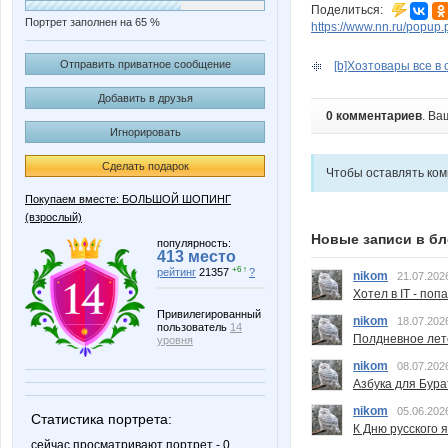
Поделиться:
Портрет заполнен на 65 %
https://www.nn.ru/pop
Отправить приватное сообщение
[b]Хозтовары все в 
Добавить в друзья
0 комментариев
. Ва
Игнорировать
Сделать подарок
Чтобы оставлять ко
Покупаем вместе: БОЛЬШОЙ ШОПИНГ
(взрослый)
Новые записи в бл
популярность:
413 место
+6 ↑
рейтинг
21357
?
nikom
21.07.202
Хотел в IT - поп
Привилегированный
nikom
18.07.202
пользователь
14
Полдневное лет
уровня
nikom
08.07.202
Азбука для Бура
nikom
05.06.202
Статистика портрета:
К Дню русского 
сейчас просматривают портрет - 0