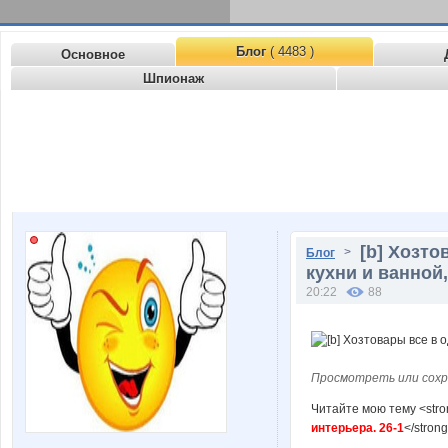
Блог
( 4483 )
Основное
Шпионаж
[b] Хозто
>
Блог
кухни и ванной,
20:22
88
Просмотреть или сохр
Читайте мою тему <str
интерьера. 26-1
</stron