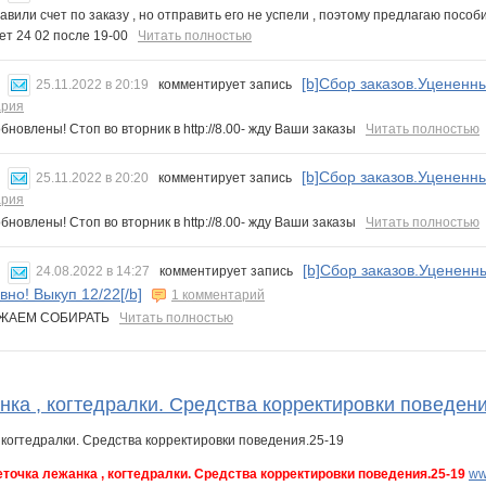
авили счет по заказу , но отправить его не успели , поэтому предлагаю посо
дет 24 02 после 19-00
Читать полностью
[b]Сбор заказов.Уцененны
25.11.2022 в 20:19
комментирует запись
ария
бновлены! Стоп во вторник в http://8.00- жду Ваши заказы
Читать полностью
[b]Сбор заказов.Уцененны
25.11.2022 в 20:20
комментирует запись
ария
бновлены! Стоп во вторник в http://8.00- жду Ваши заказы
Читать полностью
[b]Сбор заказов.Уцененны
24.08.2022 в 14:27
комментирует запись
вно! Выкуп 12/22[/b]
1 комментарий
ЖАЕМ СОБИРАТЬ
Читать полностью
нка , когтедралки. Средства корректировки поведени
еточка лежанка , когтедралки. Средства корректировки поведения.25-19
ww