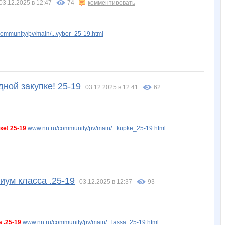
03.12.2025 в 12:47
74
комментировать
ommunity/pv/main/...vybor_25-19.html
ной закупке! 25-19
03.12.2025 в 12:41
62
е! 25-19
www.nn.ru/community/pv/main/...kupke_25-19.html
иум класса .25-19
03.12.2025 в 12:37
93
 .25-19
www.nn.ru/community/pv/main/...lassa_25-19.html