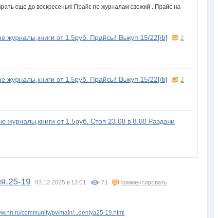
бирать еще до воскресенья! Прайс по журналам свежий . Прайс на
е журналы,книги от 1.5руб. Прайсы! Выкуп 15/22[/b]
2
е журналы,книги от 1.5руб. Прайсы! Выкуп 15/22[/b]
2
е журналы,книги от 1.5руб. Стоп 23.08 в 8.00 Раздачи
я.25-19
03.12.2025 в 13:01
71
комментировать
w.nn.ru/community/pv/main/...deniya25-19.html