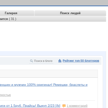
Галерея
Поиск людей
вится
( 31 )
Рейтинг топ-50 блоггеров
женщин и мужчин 100% оригинал! Ремешки, браслеты и
лностью
ги от 1.5руб. Прайсы! Выкуп 2/23 [/b]
1 комментарий