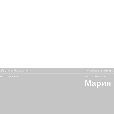
afe
:
manyafe.www.nn.ru
пользователь имеет с
е 1 года назад
настоящее имя:
Мария