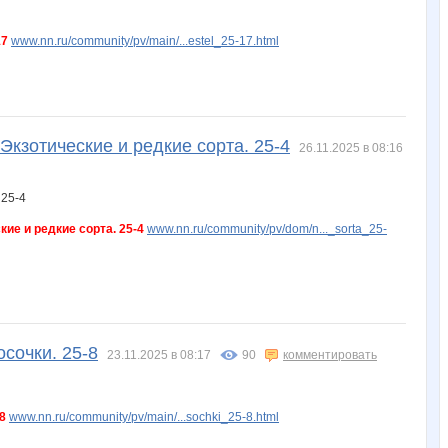
17
www.nn.ru/community/pv/main/...estel_25-17.html
кзотические и редкие сорта. 25-4
26.11.2025 в 08:16
ие и редкие сорта. 25-4
www.nn.ru/community/pv/dom/n..._sorta_25-
осочки. 25-8
23.11.2025 в 08:17
90
комментировать
8
www.nn.ru/community/pv/main/...sochki_25-8.html