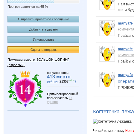
Нам выст
Портрет заполнен на 65 %
книги бу
Отправить приватное сообщение
manyafe
коммент
Добавить в друзья
Прайсы о
Игнорировать
manyafe
Сделать подарок
коммент
Покупаем вместе: БОЛЬШОЙ ШОПИНГ
Прайсы о
(взрослый)
популярность:
manyafe
413 место
операти
+6 ↑
рейтинг
21357
?
ПРОДОЛ
Привилегированный
пользователь
14
уровня
Когтеточка лежа
Читайте мою тему
Когт