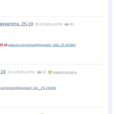
мунитета. 25-19
03.12.2025 в 12:58
85
25-19
www.nn.ru/community/pv/main/...iteta_25-19.html
-19
03.12.2025 в 12:51
82
комментировать
ru/community/pv/main/...tsii__25-19.html