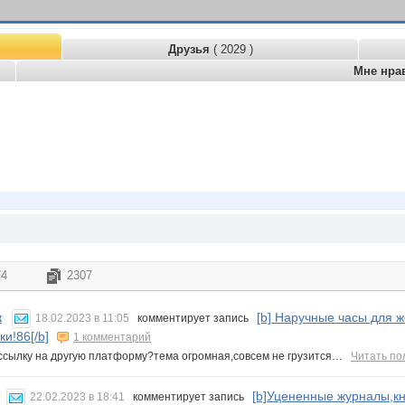
Друзья
( 2029 )
Мне нра
74
2307
[b] Наручные часы для 
к
18.02.2023 в 11:05
комментирует запись
и!86[/b]
1 комментарий
ссылку на другую платформу?тема огромная,совсем не грузится…
Читать по
[b]Уцененные журналы,кни
22.02.2023 в 18:41
комментирует запись