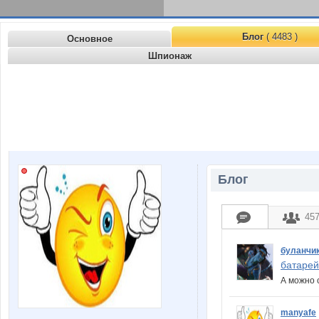
Блог
( 4483 )
Основное
Шпионаж
Блог
45
буланчи
батарейк
А можно 
manyafe