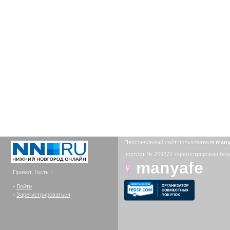
Персональный сайт пользователя
many
портрет № 269872 зарегистрирован боле
manyafe
Привет, Гость !
-
Войти
-
Зарегистрироваться