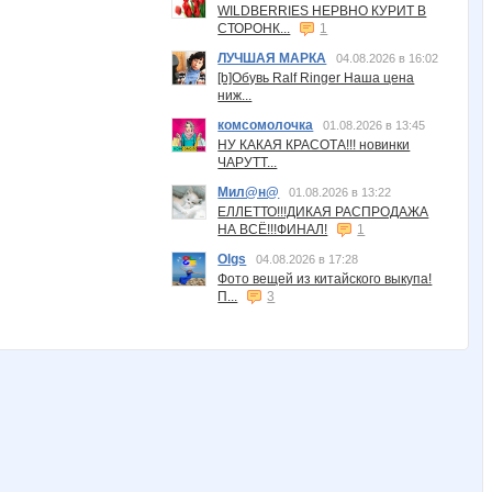
WILDBERRIES НЕРВНО КУРИТ В
СТОРОНК...
1
ЛУЧШАЯ МАРКА
04.08.2026 в 16:02
[b]Обувь Ralf Ringer Наша цена
ниж...
комсомолочка
01.08.2026 в 13:45
НУ КАКАЯ КРАСОТА!!! новинки
ЧАРУТТ...
Мил@н@
01.08.2026 в 13:22
ЕЛЛЕТТО!!!ДИКАЯ РАСПРОДАЖА
НА ВСЁ!!!ФИНАЛ!
1
Olgs
04.08.2026 в 17:28
Фото вещей из китайского выкупа!
П...
3