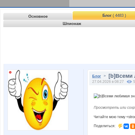
Блог
( 4483 )
Основное
Шпионаж
[b]Всеми 
>
Блог
27.04.2026 в 08:27
Просмотреть или сохр
Читайте мою тему <str
Поделиться: