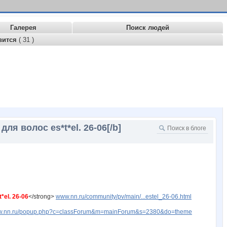
Галерея
Поиск людей
вится
( 31 )
 волос es*t*el. 26-06[/b]
el. 26-06
</strong>
www.nn.ru/community/pv/main/...estel_26-06.html
www.nn.ru/popup.php?c=classForum&m=mainForum&s=2380&do=theme