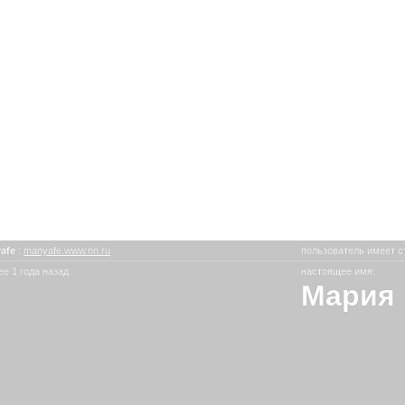
afe
:
manyafe.www.nn.ru
пользователь имеет с
е 1 года назад
настоящее имя:
Мария