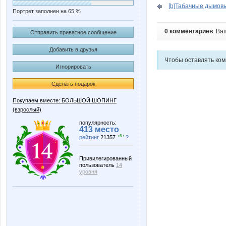
[b]Табачные дымовы
Портрет заполнен на 65 %
0 комментариев
. Ва
Отправить приватное сообщение
Добавить в друзья
Чтобы оставлять ко
Игнорировать
Сделать подарок
Покупаем вместе: БОЛЬШОЙ ШОПИНГ
(взрослый)
популярность:
413 место
+6 ↑
рейтинг
21357
?
Привилегированный
пользователь
14
уровня