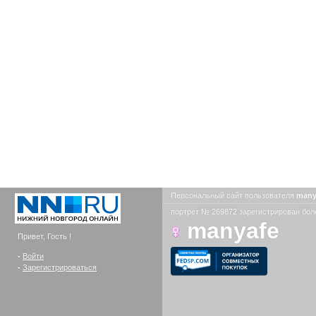
Персональный сайт пользователя
many
портрет № 269872 зарегистрирован боле
manyafe
Привет, Гость !
-
Войти
-
Зарегистрироваться