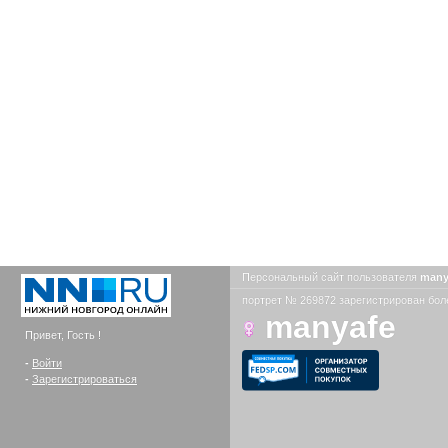
Персональный сайт пользователя
many
портрет № 269872 зарегистрирован боле
manyafe
Привет, Гость !
-
Войти
-
Зарегистрироваться