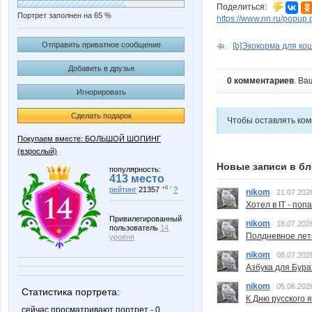
Поделиться:
Портрет заполнен на 65 %
https://www.nn.ru/pop
Отправить приватное сообщение
[b]Экокорма для коше
Добавить в друзья
0 комментариев
. Ва
Игнорировать
Сделать подарок
Чтобы оставлять ко
Покупаем вместе: БОЛЬШОЙ ШОПИНГ
(взрослый)
Новые записи в бл
популярность:
413 место
+6 ↑
рейтинг
21357
?
nikom
21.07.202
Хотел в IT - поп
Привилегированный
nikom
18.07.202
пользователь
14
Полдневное лет
уровня
nikom
08.07.202
Азбука для Бура
nikom
05.06.202
Статистика портрета:
К Дню русского 
сейчас просматривают портрет - 0