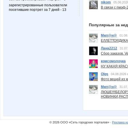
nikom
05.06.202
зарегистрированные пользователи
В связи с пмэф-
посетившие портрет за 7 дней - 13
Популярные за не
Мил@н@
01.08
ЕЛЛЕТТО!!!ДИК
Лана2212
31.07
Сбор заказов. Ve
комсомолочка
НУ КАКАЯ КРАСОТ
Olgs
04.08.2026 
Фото вещей из ки
Мил@н@
31.07
ЛЮШЕ!!!!БЕЛО
НОВИНКИ,РАСП
© 2026 ООО «Сеть городских порталов» ·
Реклама н