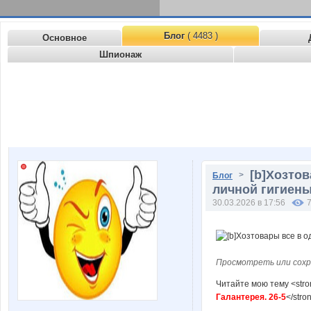
Блог
( 4483 )
Основное
Шпионаж
[b]Хозтов
>
Блог
личной гигиены,
30.03.2026 в 17:56
Просмотреть или сохр
Читайте мою тему <str
Галантерея. 26-5
</stro