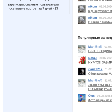
зарегистрированные пользователи
nikom
05.06.202
посетившие портрет за 7 дней - 13
К Дню русского 
nikom
05.06.202
В связи с пмэф-
Популярные за не
Мил@н@
01.08
ЕЛЛЕТТО!!!ДИК
Nata.li
30.07.202
НУ ЧТО!!! ЗАБИ
Лана2212
31.07
Сбор заказов. Ve
Мил@н@
31.07
ЛЮШЕ!!!!БЕЛО
НОВИНКИ,РАСП
Olgs
04.08.2026 
Фото вещей из ки