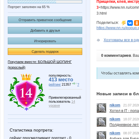
Прищепки, клей, инстр
Портрет заполнен на 65 %
3
<https://www.nn.ru/co
3.html
Отправить приватное сообщение
Поделиться:
https://www.nn.ru/pop
Добавить в друзья
Хозтовары все в одн
Игнорировать
Сделать подарок
0 комментариев
. Ва
Покупаем вместе: БОЛЬШОЙ ШОПИНГ
(взрослый)
Чтобы оставлять ко
популярность:
413 место
+6 ↑
рейтинг
21357
?
Новые записи в бл
Привилегированный
пользователь
14
nikom
21.07.202
уровня
Хотел в IT - поп
nikom
18.07.202
Полдневное лет
Статистика портрета:
nikom
08.07.202
сейчас просматривают портрет - 0
Азбука для Бура