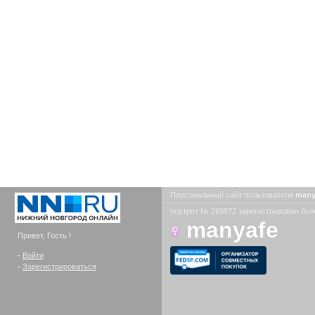
Персональный сайт пользователя
many
портрет № 269872 зарегистрирован боле
manyafe
Привет, Гость !
-
Войти
-
Зарегистрироваться