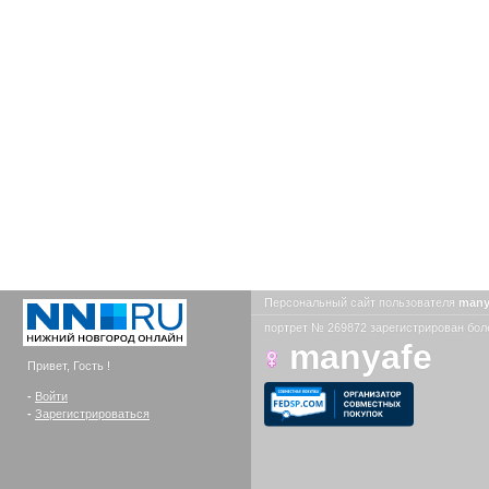
Персональный сайт пользователя
many
портрет № 269872 зарегистрирован боле
manyafe
Привет, Гость !
-
Войти
-
Зарегистрироваться