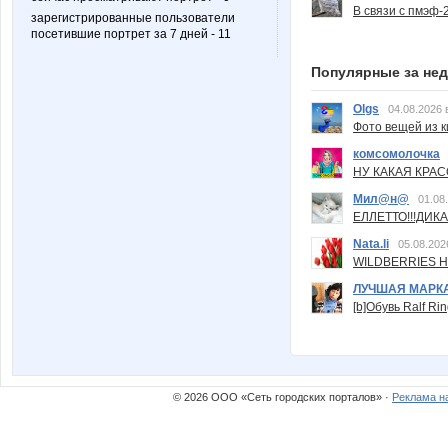
В связи с пмэф-
зарегистрированные пользователи
посетившие портрет за 7 дней - 11
Популярные за не
Olgs
04.08.2026 
Фото вещей из ки
комсомолочка
НУ КАКАЯ КРАСОТ
Мил@н@
01.08
ЕЛЛЕТТО!!!ДИК
Nata.li
05.08.202
WILDBERRIES Н
ЛУЧШАЯ МАРК
[b]Обувь Ralf Ri
© 2026 ООО «Сеть городских порталов» ·
Реклама н