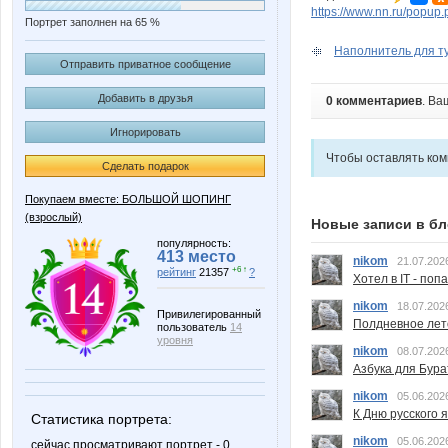
https://www.nn.ru/pop
Портрет заполнен на 65 %
Наполнитель для туа
Отправить приватное сообщение
Добавить в друзья
0 комментариев
. Ва
Игнорировать
Чтобы оставлять ко
Сделать подарок
Покупаем вместе: БОЛЬШОЙ ШОПИНГ
(взрослый)
Новые записи в бл
популярность:
413 место
nikom
21.07.202
+6 ↑
рейтинг
21357
?
Хотел в IT - поп
nikom
18.07.202
Привилегированный
Полдневное лет
пользователь
14
уровня
nikom
08.07.202
Азбука для Бура
nikom
05.06.202
К Дню русского 
Статистика портрета:
nikom
05.06.202
сейчас просматривают портрет - 0