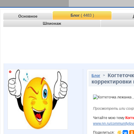
Блог
( 4483 )
Основное
Шпионаж
Когтеточк
>
Блог
корректировки 
Просмотреть или сохр
Читайте мою тему
Когт
www.nn.ru/community/pv/
Поделиться: