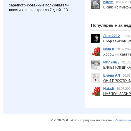
nikom
05.06.202
зарегистрированные пользователи
В связи с пмэф-
посетившие портрет за 7 дней - 13
Популярные за не
Лана2212
31.07
Сбор заказов. Ve
Nata.li
30.07.202
Хороший жакет вс
Мил@н@
01.08
ЕЛЛЕТТО!!!ДИК
Елена АЛ
30.07
ОНИ ПРОСТО ИД
Nata.li
30.07.202
НУ ЧТО!!! ЗАБИ
© 2026 ООО «Сеть городских порталов» ·
Реклама н