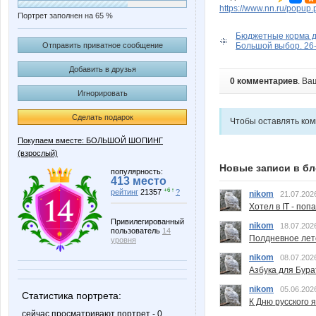
https://www.nn.ru/pop
Портрет заполнен на 65 %
Бюджетные корма 
Отправить приватное сообщение
Большой выбор. 26
Добавить в друзья
0 комментариев
. Ва
Игнорировать
Сделать подарок
Чтобы оставлять ко
Покупаем вместе: БОЛЬШОЙ ШОПИНГ
(взрослый)
Новые записи в бл
популярность:
413 место
+6 ↑
рейтинг
21357
?
nikom
21.07.202
Хотел в IT - поп
Привилегированный
nikom
18.07.202
пользователь
14
Полдневное лет
уровня
nikom
08.07.202
Азбука для Бура
nikom
05.06.202
Статистика портрета:
К Дню русского 
сейчас просматривают портрет - 0