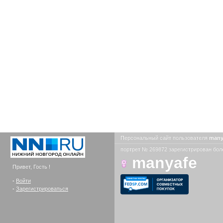
Персональный сайт пользователя
many
портрет № 269872 зарегистрирован боле
manyafe
Привет, Гость !
-
Войти
-
Зарегистрироваться