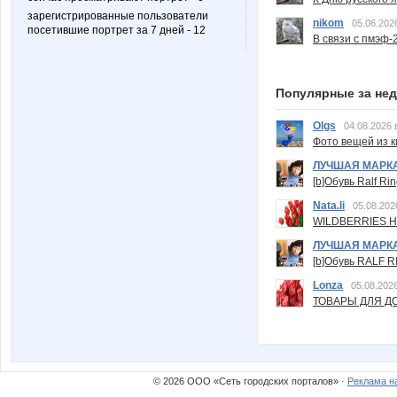
зарегистрированные пользователи
nikom
05.06.202
посетившие портрет за 7 дней - 12
В связи с пмэф-
Популярные за не
Olgs
04.08.2026 
Фото вещей из ки
ЛУЧШАЯ МАРК
[b]Обувь Ralf Ri
Nata.li
05.08.202
WILDBERRIES Н
ЛУЧШАЯ МАРК
[b]Обувь RALF RI
Lonza
05.08.2026
ТОВАРЫ ДЛЯ ДО
© 2026 ООО «Сеть городских порталов» ·
Реклама н