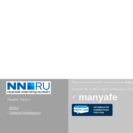
Персональный сайт пользователя
many
портрет № 269872 зарегистрирован боле
manyafe
Привет, Гость !
-
Войти
-
Зарегистрироваться