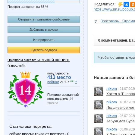
Поделиться:
Портрет заполнен на 65 %
https://www.nn.ru/pop
Отправить приватное сообщение
Зоотовары . Огромн
Добавить в друзья
Игнорировать
0 комментариев
. Ва
Сделать подарок
Чтобы оставлять ко
Покупаем вместе: БОЛЬШОЙ ШОПИНГ
(взрослый)
популярность:
413 место
Новые записи в бл
+6 ↑
рейтинг
21357
?
nikom
21.07.202
Хотел в IT - поп
Привилегированный
пользователь
14
nikom
18.07.202
уровня
Полдневное лет
nikom
08.07.202
Азбука для Бура
Статистика портрета:
nikom
05.06.202
сейчас просматривают портрет - 0
К Дню русского 