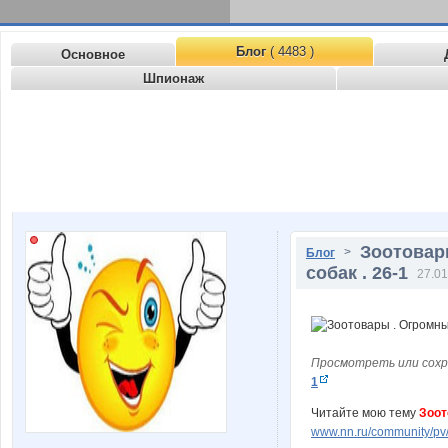
Блог
( 4483 )
Основное
Шпионаж
Зоотовар
>
Блог
собак . 26-1
27.01
Просмотреть или сохр
1
Читайте мою тему
Зоот
www.nn.ru/community/pv/