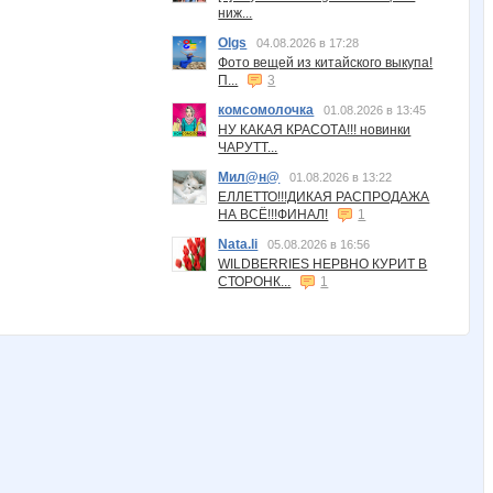
ниж...
Olgs
04.08.2026 в 17:28
Фото вещей из китайского выкупа!
П...
3
комсомолочка
01.08.2026 в 13:45
НУ КАКАЯ КРАСОТА!!! новинки
ЧАРУТТ...
Мил@н@
01.08.2026 в 13:22
ЕЛЛЕТТО!!!ДИКАЯ РАСПРОДАЖА
НА ВСЁ!!!ФИНАЛ!
1
Nata.li
05.08.2026 в 16:56
WILDBERRIES НЕРВНО КУРИТ В
СТОРОНК...
1