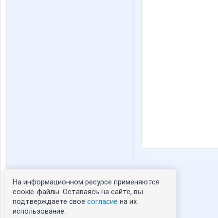
На информационном ресурсе применяются
Статистика портрета:
cookie-файлы. Оставаясь на сайте, вы
подтверждаете свое
согласие
на их
сейчас просматривают портрет - 0
использование.
зарегистрированные пользователи