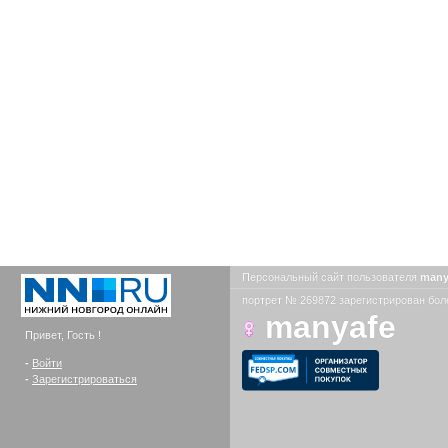
Персональный сайт пользователя
many
портрет № 269872 зарегистрирован боле
manyafe
Привет, Гость !
-
Войти
-
Зарегистрироваться