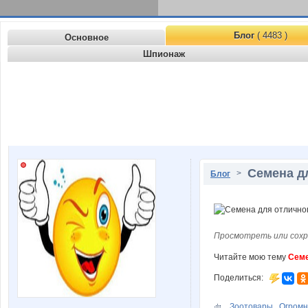
Блог
( 4483 )
Основное
Шпионаж
Семена д
>
Блог
Просмотреть или сохр
Читайте мою тему
Семе
Поделиться:
Зоотовары . Огромн