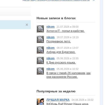
Новые записи в блогах
nikom
21.07.2026 в 09:00
Хотел в IT - попал в рабство.
nikom
18.07.2026 в 19:19
Полдневное лето.
nikom
08.07.2026 в 13:07
Азбука для Буратино.
nikom
05.06.2026 в 15:55
К Дню русского языка.
nikom
05.06.2026 в 10:32
В связи с пмэф-26 напомним, как
они раззоряли Россию.
Популярные за неделю
ЛУЧШАЯ МАРКА
04.08.2026 в 16:02
[b]Обувь Ralf Ringer Наша цена