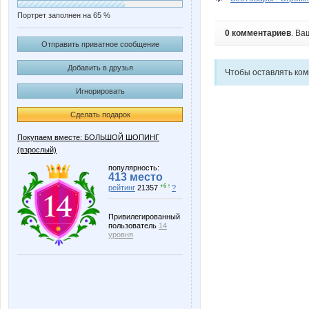
Портрет заполнен на 65 %
0 комментариев
. Ва
Отправить приватное сообщение
Добавить в друзья
Чтобы оставлять ко
Игнорировать
Сделать подарок
Покупаем вместе: БОЛЬШОЙ ШОПИНГ
(взрослый)
популярность:
413 место
+6 ↑
рейтинг
21357
?
Привилегированный
пользователь
14
уровня