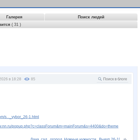
Галерея
Поиск людей
вится
( 31 )
2026 в 18:28
85
m/s..._vybor_26-1.html
www.nn.ru/popup.php?c=classForum&m=mainForum&s=4400&do=theme
Дача, сад , огород. Нужные нужности . Выкуп 26-1[