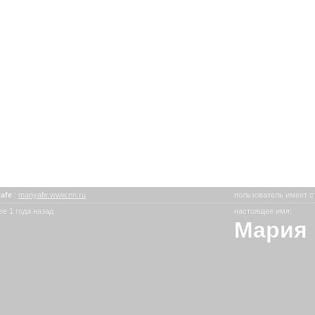
afe
:
manyafe.www.nn.ru
пользователь имеет с
е 1 года назад
настоящее имя:
Мария