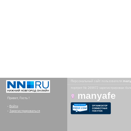
Персональный сайт пользователя
many
портрет № 269872 зарегистрирован боле
manyafe
Привет, Гость !
-
Войти
-
Зарегистрироваться