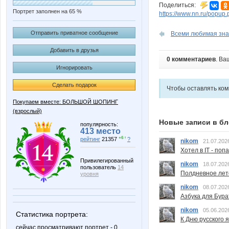
Поделиться:
Портрет заполнен на 65 %
https://www.nn.ru/pop
Отправить приватное сообщение
Всеми любимая зна
Добавить в друзья
0 комментариев
. Ва
Игнорировать
Сделать подарок
Чтобы оставлять ко
Покупаем вместе: БОЛЬШОЙ ШОПИНГ
(взрослый)
Новые записи в бл
популярность:
413 место
+6 ↑
рейтинг
21357
?
nikom
21.07.202
Хотел в IT - поп
Привилегированный
nikom
18.07.202
пользователь
14
Полдневное лет
уровня
nikom
08.07.202
Азбука для Бура
nikom
05.06.202
Статистика портрета:
К Дню русского 
сейчас просматривают портрет - 0