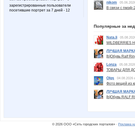
nikom
05.06.202
зарегистрированные пользователи
В связи с пмэф-
посетившие портрет за 7 дней - 12
Популярные за не
Nata.li
05.08.202
WILDBERRIES Н
ЛУЧШАЯ МАРК
[b]Обувь Ralf Ri
Lonza
05.08.2026
ТОВАРЫ ДЛЯ ДО
Olgs
04.08.2026 
Фото вещей из ки
ЛУЧШАЯ МАРК
[b]Обувь RALF RI
© 2026 ООО «Сеть городских порталов» ·
Реклама н