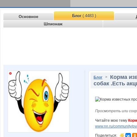
Блог
( 4483 )
Основное
Шпионаж
Корма из
>
Блог
собак .Есть акц
Просмотреть или сохр
Читайте мою тему
Корм
www.nn.ru/community/pv/m
Поделиться: