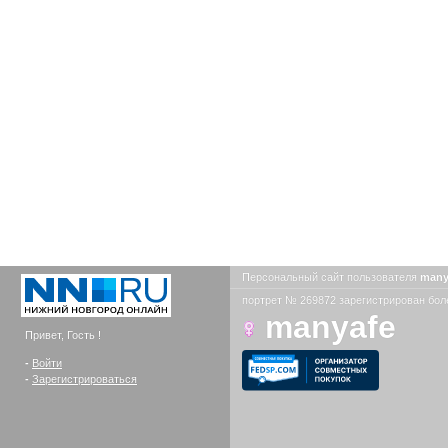
Персональный сайт пользователя
many
портрет № 269872 зарегистрирован боле
manyafe
Привет, Гость !
-
Войти
-
Зарегистрироваться