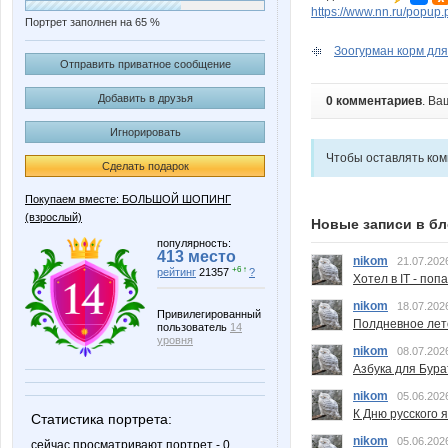
https://www.nn.ru/pop
Портрет заполнен на 65 %
Зоогурман корм для 
Отправить приватное сообщение
Добавить в друзья
0 комментариев
. Ва
Игнорировать
Чтобы оставлять ко
Сделать подарок
Покупаем вместе: БОЛЬШОЙ ШОПИНГ
(взрослый)
Новые записи в бл
популярность:
413 место
nikom
21.07.202
+6 ↑
рейтинг
21357
?
Хотел в IT - поп
nikom
18.07.202
Привилегированный
Полдневное лет
пользователь
14
уровня
nikom
08.07.202
Азбука для Бура
nikom
05.06.202
К Дню русского 
Статистика портрета:
nikom
05.06.202
сейчас просматривают портрет - 0