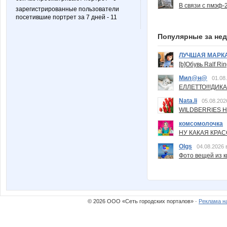
В связи с пмэф-
зарегистрированные пользователи
посетившие портрет за 7 дней - 11
Популярные за не
ЛУЧШАЯ МАРК
[b]Обувь Ralf Ri
Мил@н@
01.08
ЕЛЛЕТТО!!!ДИК
Nata.li
05.08.202
WILDBERRIES Н
комсомолочка
НУ КАКАЯ КРАСОТ
Olgs
04.08.2026 
Фото вещей из ки
© 2026 ООО «Сеть городских порталов» ·
Реклама н