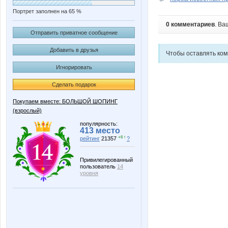
Портрет заполнен на 65 %
0 комментариев
. Ва
Отправить приватное сообщение
Добавить в друзья
Чтобы оставлять ко
Игнорировать
Сделать подарок
Покупаем вместе: БОЛЬШОЙ ШОПИНГ
(взрослый)
популярность:
413 место
+6 ↑
рейтинг
21357
?
Привилегированный
пользователь
14
уровня