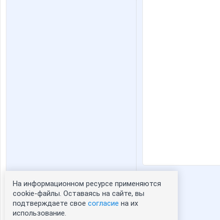
На информационном ресурсе применяются
Статистика портрета:
cookie-файлы. Оставаясь на сайте, вы
подтверждаете свое
согласие
на их
сейчас просматривают портрет - 0
использование.
зарегистрированные пользователи