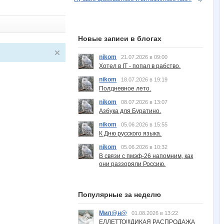
Новые записи в блогах
nikom
21.07.2026 в 09:00
Хотел в IT - попал в рабство.
nikom
18.07.2026 в 19:19
Полдневное лето.
nikom
08.07.2026 в 13:07
Азбука для Буратино.
nikom
05.06.2026 в 15:55
К Дню русского языка.
nikom
05.06.2026 в 10:32
В связи с пмэф-26 напомним, как
они раззоряли Россию.
Популярные за неделю
Мил@н@
01.08.2026 в 13:22
ЕЛЛЕТТО!!!ДИКАЯ РАСПРОДАЖА