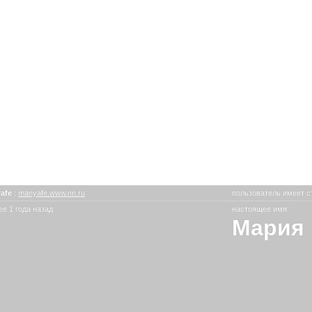
afe
:
manyafe.www.nn.ru
пользователь имеет с
е 1 года назад
настоящее имя:
Мария