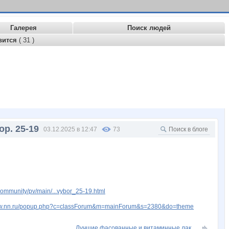
Галерея
Поиск людей
вится
( 31 )
р. 25-19
03.12.2025 в 12:47
73
ommunity/pv/main/...vybor_25-19.html
www.nn.ru/popup.php?c=classForum&m=mainForum&s=2380&do=theme
Лучшие фасованные и витаминные лак...