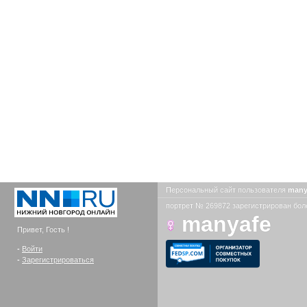
Персональный сайт пользователя
many
портрет № 269872 зарегистрирован боле
manyafe
Привет, Гость !
-
Войти
-
Зарегистрироваться