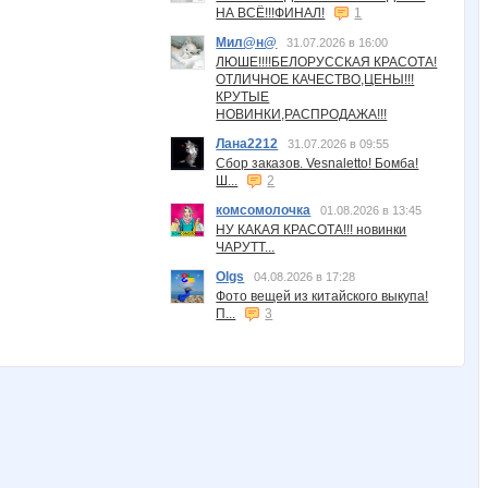
НА ВСЁ!!!ФИНАЛ!
1
Мил@н@
31.07.2026 в 16:00
ЛЮШЕ!!!!БЕЛОРУССКАЯ КРАСОТА!
ОТЛИЧНОЕ КАЧЕСТВО,ЦЕНЫ!!!
КРУТЫЕ
НОВИНКИ,РАСПРОДАЖА!!!
Лана2212
31.07.2026 в 09:55
Сбор заказов. Vesnaletto! Бомба!
Ш...
2
комсомолочка
01.08.2026 в 13:45
НУ КАКАЯ КРАСОТА!!! новинки
ЧАРУТТ...
Olgs
04.08.2026 в 17:28
Фото вещей из китайского выкупа!
П...
3