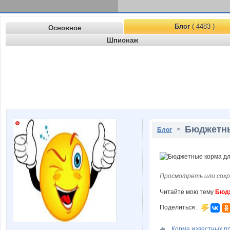
Блог
( 4483 )
Основное
Шпионаж
Бюджетны
>
Блог
Просмотреть или сохр
Читайте мою тему
Бюдж
Поделиться:
Корма известных пр