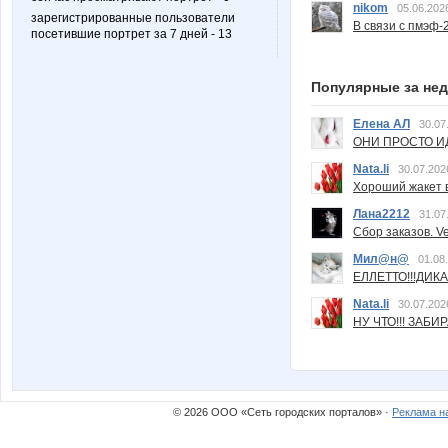
nikom
05.06.202
зарегистрированные пользователи
В связи с пмэф-
посетившие портрет за 7 дней - 13
Популярные за не
Елена АЛ
30.07
ОНИ ПРОСТО ИД
Nata.li
30.07.202
Хороший жакет вс
Лана2212
31.07
Сбор заказов. Ve
Мил@н@
01.08
ЕЛЛЕТТО!!!ДИК
Nata.li
30.07.202
НУ ЧТО!!! ЗАБИ
© 2026 ООО «Сеть городских порталов» ·
Реклама н