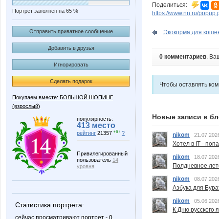
Поделиться:
Портрет заполнен на 65 %
https://www.nn.ru/pop
Отправить приватное сообщение
Экокорма для кошек 
Добавить в друзья
0 комментариев
. Ва
Игнорировать
Сделать подарок
Чтобы оставлять ко
Покупаем вместе: БОЛЬШОЙ ШОПИНГ
(взрослый)
Новые записи в бл
популярность:
413 место
+6 ↑
рейтинг
21357
?
nikom
21.07.202
Хотел в IT - поп
Привилегированный
nikom
18.07.202
пользователь
14
Полдневное лет
уровня
nikom
08.07.202
Азбука для Бура
nikom
05.06.202
Статистика портрета:
К Дню русского 
сейчас просматривают портрет - 0