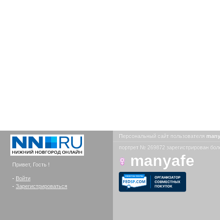
Персональный сайт пользователя
many
портрет № 269872 зарегистрирован боле
manyafe
Привет, Гость !
-
Войти
-
Зарегистрироваться