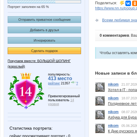
Поделиться:
Портрет заполнен на 65 %
https://www.nn.ru/pop
Отправить приватное сообщение
Всеми любимая зна
Добавить в друзья
0 комментариев
. Ва
Игнорировать
Сделать подарок
Чтобы оставлять ко
Покупаем вместе: БОЛЬШОЙ ШОПИНГ
(взрослый)
Новые записи в бл
популярность:
413 место
+6 ↑
рейтинг
21357
?
nikom
21.07.202
Хотел в IT - поп
Привилегированный
nikom
18.07.202
пользователь
14
Полдневное лет
уровня
nikom
08.07.202
Азбука для Бура
nikom
05.06.202
Статистика портрета:
К Дню русского 
сейчас просматривают портрет - 0