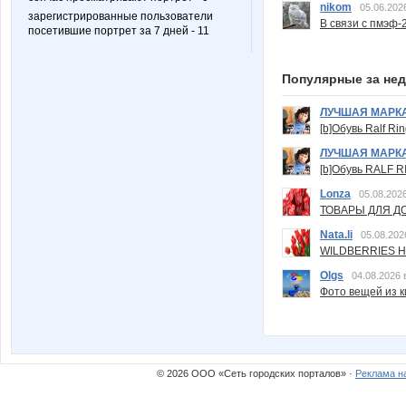
nikom
05.06.202
зарегистрированные пользователи
В связи с пмэф-
посетившие портрет за 7 дней - 11
Популярные за не
ЛУЧШАЯ МАРК
[b]Обувь Ralf Ri
ЛУЧШАЯ МАРК
[b]Обувь RALF RI
Lonza
05.08.2026
ТОВАРЫ ДЛЯ ДО
Nata.li
05.08.202
WILDBERRIES Н
Olgs
04.08.2026 
Фото вещей из ки
© 2026 ООО «Сеть городских порталов» ·
Реклама н