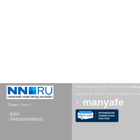
Персональный сайт пользователя
many
портрет № 269872 зарегистрирован боле
manyafe
Привет, Гость !
-
Войти
-
Зарегистрироваться